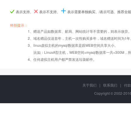
表示支持、
表示不支持、
表示需要单独购买、/表示可选、推荐全
产品编号
产品编号
产品编号
C001
C001
C001
C002
C002
C002
C003
C003
C003
特别提示：
1、赠送产品如数据库、邮局、网站统计等不需要的，则表示放弃
2、域名赠品仅送首年，主机一次性购买多年，域名赠送时间为1年
操作系统
设置首页
数据定期备份
Windows2008
Windows2008
Windows2008
Wi
3、linux虚拟主机的mysql数据库是跟WEB空间共享大小。
比如：LinuxA型主机，WEB空间+mysql数据库一共=3
PHP
版本:5.2.17/
错误页面定义
数据自助恢复
4、任何虚拟主机用户都严禁发送垃圾邮件。
5.3.27/5.4.28
ASP
rar在线压缩
10重安全保障
关于我们
|
联系我们
|
付款
Copyright © 2002-20
ASP.net
免费预装软件
千兆防火墙系统
MSSQL
版本:2000/2005/
Urlrewrite
QQ全球免费电话
2008/2012