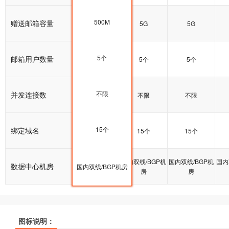
500M
赠送邮箱容量
5G
5G
5G
5个
邮箱用户数量
5个
5个
5个
不限
并发连接数
不限
不限
不限
15个
绑定域名
15个
15个
15个
国内双线/BGP机
国内双线/BGP机
国内双线/BGP机
国内
数据中心机房
国内双线/BGP机房
房
房
房
推荐
推荐
推荐
图标说明：
产品名称
产品名称
产品名称
集群普及型
集群普及型
集群普及型
集群进阶型
集群进阶型
集群进阶型
集群增强型
集群增强型
集群增强型
集
集
集