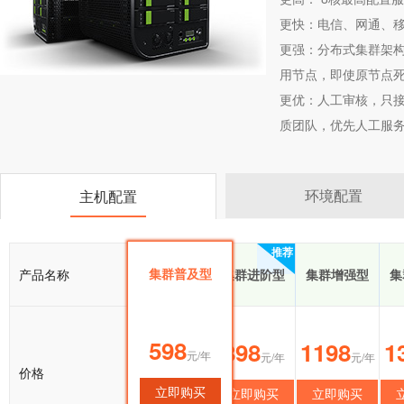
更快：电信、网通、移
更强：分布式集群架构
用节点，即使原节点
更优：人工审核，只接
质团队，优先人工服
环境配置
主机配置
推荐
集群普及型
产品名称
集群普及型
集群进阶型
集群增强型
集
598
598
898
1198
1
元/年
元/年
元/年
元/年
价格
立即购买
立即购买
立即购买
立即购买