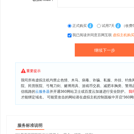
正式购买
试用7天
（收费
我已阅读并同意百网互联
虚拟主机购
重要提示
我司所有虚拟主机均禁止色情、木马、病毒、诈骗、私服、外挂、钓鱼
院、民营医院、弓驽刀剑、赌博用具、游戏币交易、减肥丰胸类、警用
信线路的
云服务器
并开通360网站卫士或百度云加速进行安全防护。
我
才能绑定域名。 可能受攻击的网站请在虚拟主机控制面板中开启“360网
服务标准说明