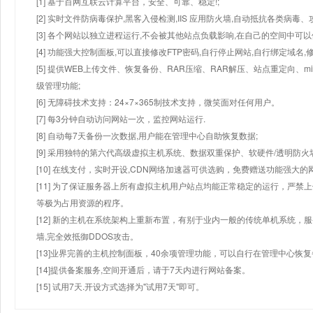
[1] 基于百网互联云计算平台，安全、可靠、稳定!;
[2] 实时文件防病毒保护,黑客入侵检测,IIS 应用防火墙,自动抵抗各类病毒、
[3] 各个网站以独立进程运行,不会被其他站点负载影响,在自己的空间中可以使用
[4] 功能强大控制面板,可以直接修改FTP密码,自行停止网站,自行绑定域名,
[5] 提供WEB上传文件、恢复备份、RAR压缩、RAR解压、站点重定向
级管理功能;
[6] 无障碍技术支持：24×7×365制技术支持，微笑面对任何用户。
[7] 每3分钟自动访问网站一次，监控网站运行.
[8] 自动每7天备份一次数据,用户能在管理中心自助恢复数据;
[9] 采用独特的第六代高级虚拟主机系统、数据双重保护、软硬件/透明防火
[10] 在线支付，实时开设,CDN网络加速器可供选购，免费赠送功能强大
[11] 为了保证服务器上所有虚拟主机用户站点均能正常稳定的运行，严禁上
等极为占用资源的程序。
[12] 新的主机在系统架构上重新布置，有别于业内一般的传统单机系统，
墙,完全效抵御DDOS攻击。
[13]业界完善的主机控制面板，40余项管理功能，可以自行在管理中心恢
[14]提供备案服务,空间开通后，请于7天内进行网站备案。
[15] 试用7天.开设方式选择为"试用7天"即可。